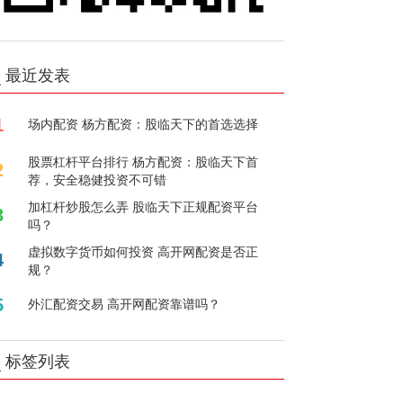
最近发表
1
场内配资 杨方配资：股临天下的首选选择
股票杠杆平台排行 杨方配资：股临天下首
2
荐，安全稳健投资不可错
加杠杆炒股怎么弄 股临天下正规配资平台
3
吗？
虚拟数字货币如何投资 高开网配资是否正
4
规？
5
外汇配资交易 高开网配资靠谱吗？
标签列表