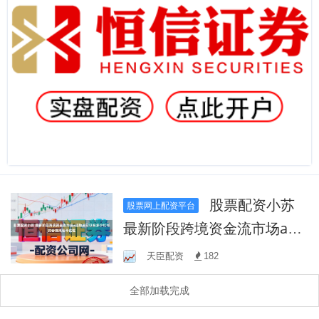
股票配资小苏
股票网上配资平台
最新阶段跨境资金流市场a股
融资可以有多少杠杆的合规
天臣配资
182
风险评估框
全部加载完成