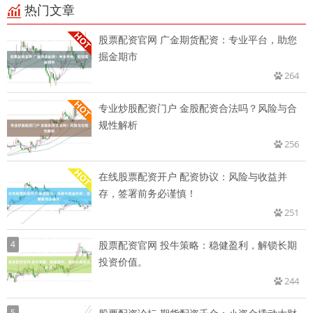
热门文章
股票配资官网 广金期货配资：专业平台，助您
掘金期市
264
专业炒股配资门户 金股配资合法吗？风险与合
规性解析
256
在线股票配资开户 配资协议：风险与收益并
存，签署前务必谨慎！
251
4
股票配资官网 投牛策略：稳健盈利，解锁长期
投资价值。
244
5