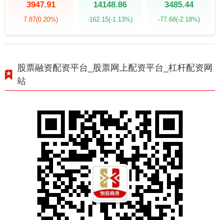
3947.91
14148.86
3485.44
7.87
(0.20%)
-162.15
(-1.13%)
-77.68
(-2.18%)
股票融资配资平台_股票网上配资平台_杠杆配资网
站