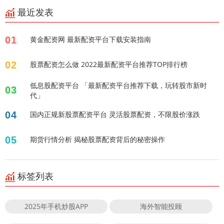
最近发表
01
黄金配资网 最新配资平台下载安装指南
02
股票配资怎么做 2022最新配资平台推荐TOP排行榜
低息股配资平台 「最新配资平台推荐下载，玩转股市新时
03
代」
04
国内正规新股票配资平台 灵活股票配资，不限股价涨跌
05
期货行情分析 揭秘股票配资背后的秘密操作
标签列表
2025年手机炒股APP
海外智能投顾