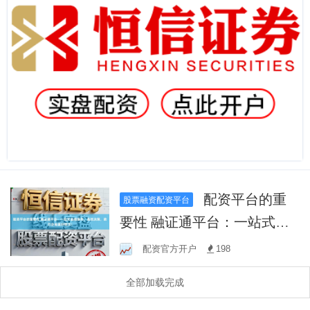
配资平台的重
股票融资配资平台
要性 融证通平台：一站式金
融服务，高效决策，助力企
配资官方开户
198
业美好明天！
全部加载完成