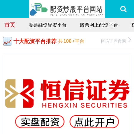
首页
股票融资配资平台
股票网上配资平台
十大配资平台推荐
恒信证券官网
共
100
+平台