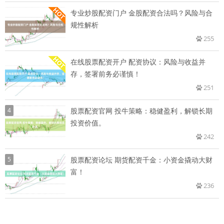
专业炒股配资门户 金股配资合法吗？风险与合
规性解析
255
在线股票配资开户 配资协议：风险与收益并
存，签署前务必谨慎！
251
4
股票配资官网 投牛策略：稳健盈利，解锁长期
投资价值。
242
5
股票配资论坛 期货配资千金：小资金撬动大财
富！
236