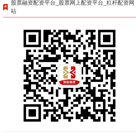
股票融资配资平台_股票网上配资平台_杠杆配资网
站