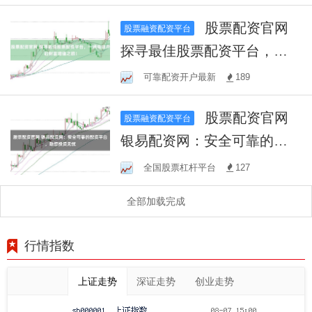
股票配资官网
股票融资配资平台
探寻最佳股票配资平台，一
通电话开启财富增值之旅！
可靠配资开户最新
189
股票配资官网
股票融资配资平台
银易配资网：安全可靠的配
资平台，助您投资无忧
全国股票杠杆平台
127
全部加载完成
行情指数
上证走势
深证走势
创业走势