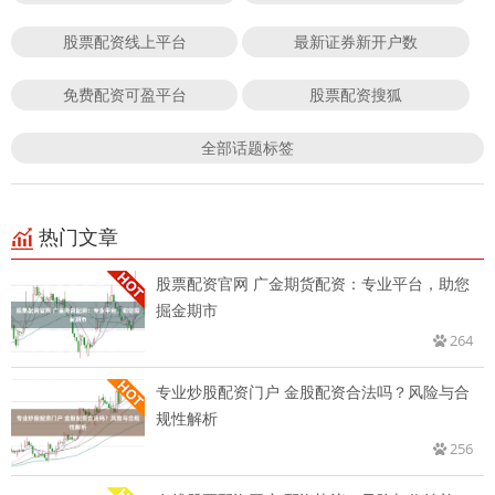
股票配资线上平台
最新证券新开户数
免费配资可盈平台
股票配资搜狐
全部话题标签
热门文章
股票配资官网 广金期货配资：专业平台，助您
掘金期市
264
专业炒股配资门户 金股配资合法吗？风险与合
规性解析
256