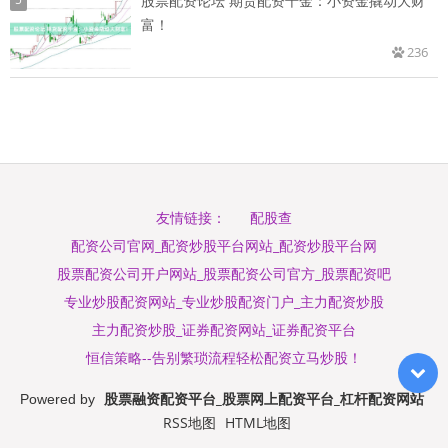
股票配资论坛 期货配资千金：小资金撬动大财
富！
236
配股查
友情链接：
配资公司官网_配资炒股平台网站_配资炒股平台网
股票配资公司开户网站_股票配资公司官方_股票配资吧
专业炒股配资网站_专业炒股配资门户_主力配资炒股
主力配资炒股_证券配资网站_证券配资平台
恒信策略--告别繁琐流程轻松配资立马炒股！
股票融资配资平台_股票网上配资平台_杠杆配资网站
Powered by
RSS地图
HTML地图