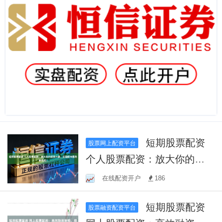
短期股票配资
股票网上配资平台
个人股票配资：放大你的投
资力量，实现股市盈利新机
在线配资开户
186
遇！
短期股票配资
股票融资配资平台