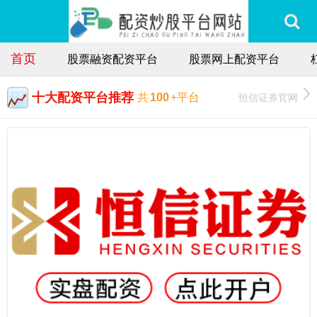
首页
股票融资配资平台
股票网上配资平台
十大配资平台推荐
恒信证券官网
共
100
+平台