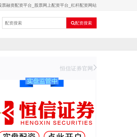
股票融资配资平台_股票网上配资平台_杠杆配资网站
配资搜索
恒信证券官网