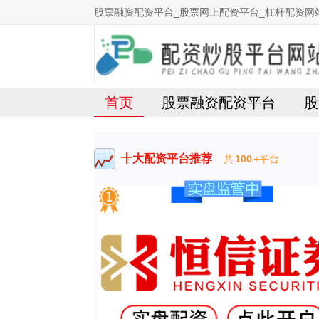
股票融资配资平台_股票网上配资平台_杠杆配资网
首页
股票融资配资平台
股
十大配资平台推荐
共
100
+平台