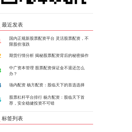
最近发表
国内正规新股票配资平台 灵活股票配资，不
1
限股价涨跌
2
期货行情分析 揭秘股票配资背后的秘密操作
中广资本管理 股票配资保证金不退还怎么
3
办？
4
场内配资 杨方配资：股临天下的首选选择
股票杠杆平台排行 杨方配资：股临天下首
5
荐，安全稳健投资不可错
标签列表