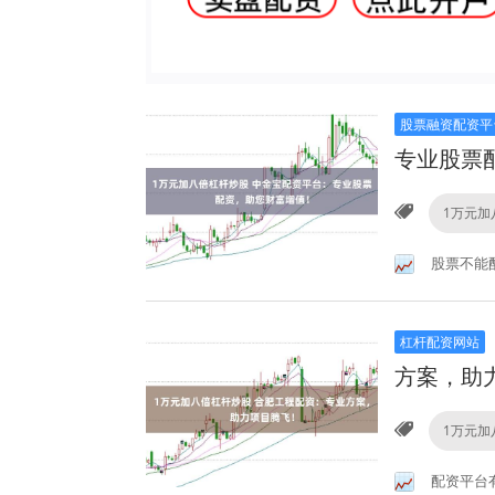
股票融资配资平
专业股票
1万元加
股票不能
杠杆配资网站
方案，助
1万元加
配资平台