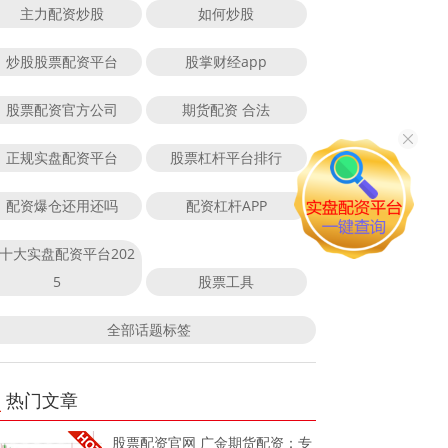
主力配资炒股
如何炒股
炒股股票配资平台
股掌财经app
股票配资官方公司
期货配资 合法
正规实盘配资平台
股票杠杆平台排行
配资爆仓还用还吗
配资杠杆APP
十大实盘配资平台202
5
股票工具
全部话题标签
热门文章
股票配资官网 广金期货配资：专