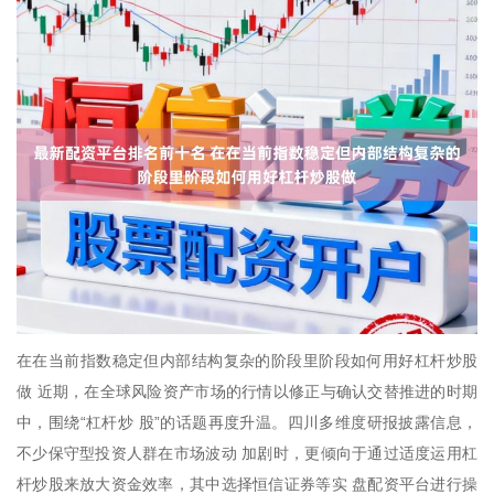
在在当前指数稳定但内部结构复杂的阶段里阶段如何用好杠杆炒股
做 近期，在全球风险资产市场的行情以修正与确认交替推进的时期
中，围绕“杠杆炒 股”的话题再度升温。四川多维度研报披露信息，
不少保守型投资人群在市场波动 加剧时，更倾向于通过适度运用杠
杆炒股来放大资金效率，其中选择恒信证券等实 盘配资平台进行操