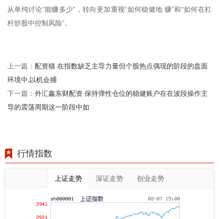
从单纯讨论“能赚多少”，转向更加重视“如何稳健地 赚”和“如何在杠
杆炒股中控制风险”。
配资猫 在指数缺乏主导力量但个股热点偶现的阶段的盘面
上一篇：
环境中,以机会捕
外汇鑫东财配资 保持弹性仓位的稳健账户在在波段操作主
下一篇：
导的震荡周期这一阶段中如
行情指数
上证走势
深证走势
创业走势