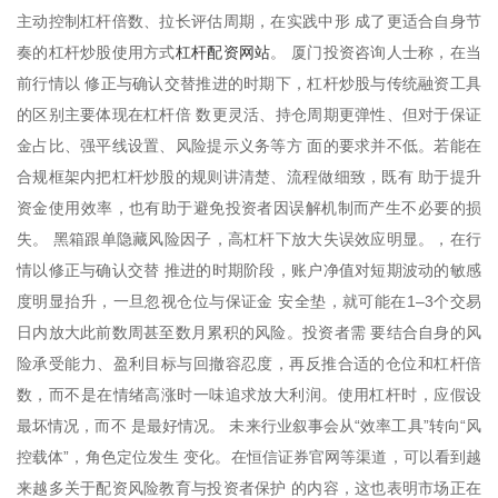
主动控制杠杆倍数、拉长评估周期，在实践中形 成了更适合自身节
杠杆配资网站
奏的杠杆炒股使用方式
。 厦门投资咨询人士称，在当
前行情以 修正与确认交替推进的时期下，杠杆炒股与传统融资工具
的区别主要体现在杠杆倍 数更灵活、持仓周期更弹性、但对于保证
金占比、强平线设置、风险提示义务等方 面的要求并不低。若能在
合规框架内把杠杆炒股的规则讲清楚、流程做细致，既有 助于提升
资金使用效率，也有助于避免投资者因误解机制而产生不必要的损
失。 黑箱跟单隐藏风险因子，高杠杆下放大失误效应明显。，在行
情以修正与确认交替 推进的时期阶段，账户净值对短期波动的敏感
度明显抬升，一旦忽视仓位与保证金 安全垫，就可能在1–3个交易
日内放大此前数周甚至数月累积的风险。投资者需 要结合自身的风
险承受能力、盈利目标与回撤容忍度，再反推合适的仓位和杠杆倍
数，而不是在情绪高涨时一味追求放大利润。使用杠杆时，应假设
最坏情况，而不 是最好情况。 未来行业叙事会从“效率工具”转向“风
控载体”，角色定位发生 变化。在恒信证券官网等渠道，可以看到越
来越多关于配资风险教育与投资者保护 的内容，这也表明市场正在