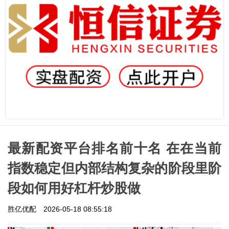
最新配资平台排名前十名 在在当前
指数稳定但内部结构复杂的阶段里阶
段如何用好杠杆炒股做
胜亿优配
2026-05-18 08:55:18