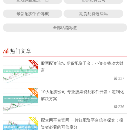
最新配资平台导航
期货配资违法吗
全部话题标签
热门文章
股票配资论坛 期货配资千金：小资金撬动大财
富！
237
10大配资公司 专业股票资配软件开发：定制化
解决方案
236
配查网平台官网 一片红配资平台信誉探究：投
资者必看的可信度分