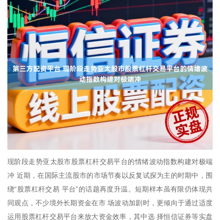
现阶段走势亚太股市股票杠杆交易平台的情绪波动指数构建对极端
冲 近期，在国际主流股市的市场节奏以反复试探为主的时期中，围
绕“股票杠杆交易 平台”的话题再度升温。短期样本虽有限仍体现共
同观点，不少境外长期资金在市 场波动加剧时，更倾向于通过适度
运用股票杠杆交易平台来放大资金效率，其中选 择恒信证券等实盘