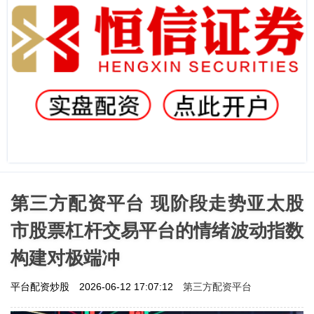
第三方配资平台 现阶段走势亚太股
市股票杠杆交易平台的情绪波动指数
构建对极端冲
第三方配资平台
平台配资炒股
2026-06-12 17:07:12