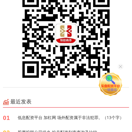
最近发表
01
低息配资平台 加杠网 场外配资属于非法犯罪。（13个字）