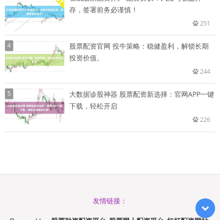
存，签署前务必谨慎！
251
4
股票配资官网 投牛策略：稳健盈利，解锁长期
投资价值。
244
5
大数据诊股神器 股票配资新选择：官网APP一键
下载，轻松开启
226
友情链接：