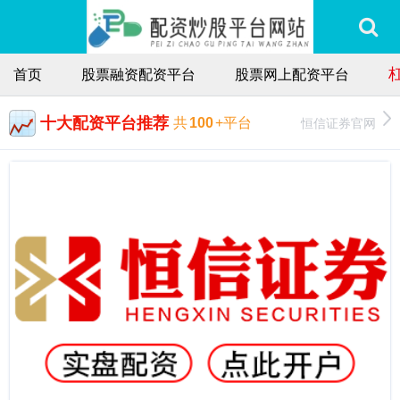
首页
股票融资配资平台
股票网上配资平台
十大配资平台推荐
恒信证券官网
共
100
+平台