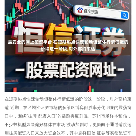
在短期热点快速轮动但整体行情低迷的阶段这一阶段，对外部约束
适 近期，在区域性证券市场的多策略博弈但胜率分化明显的震荡窗
口中，围绕“挂牌 配资入口”的话题再度升温。苏州市场样本预估，
不少投机型风险偏好群体在市场 波动加剧时，更倾向于通过适度运
用挂牌配资入口来放大资金效率，其中选择恒信 证券等实盘配资平