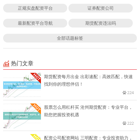
正规实盘配资平台
证券配资公司
最新配资平台导航
期货配资违法吗
全部话题标签
热门文章
期货配资每月出金 出彩速配：高效匹配，快速
找到你的理想伴侣！
224
股票怎么用杠杆买 沧州期货配资：专业平台，
助您把握投资机遇
222
配资公司配资网站 三明配资：专业投资助力，