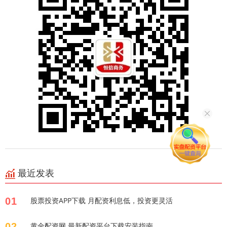
最近发表
01
股票投资APP下载 月配资利息低，投资更灵活
02
黄金配资网 最新配资平台下载安装指南