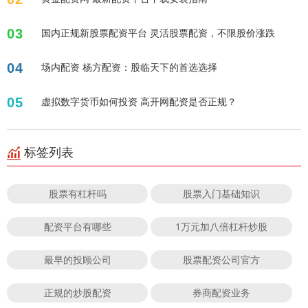
03
国内正规新股票配资平台 灵活股票配资，不限股价涨跌
04
场内配资 杨方配资：股临天下的首选选择
05
虚拟数字货币如何投资 高开网配资是否正规？
标签列表
股票有杠杆吗
股票入门基础知识
配资平台有哪些
1万元加八倍杠杆炒股
最早的投顾公司
股票配资公司官方
正规的炒股配资
券商配资业务